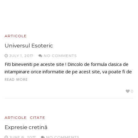
ARTICOLE
Universul Esoteric
JULY 1, 2017
NO COMMENTS
Fiti bineveniti pe aceste site ! Dincolo de formula clasica de
intampinare orice informatie de pe acest site, va poate fi de
READ MORE
0
ARTICOLE
CITATE
Expresie cretină
JUNE 8, 2017
NO COMMENTS