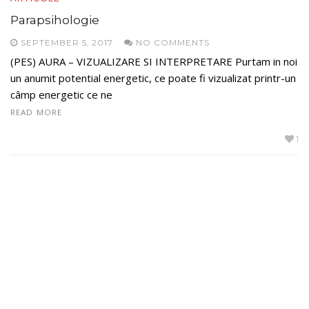
Parapsihologie
SEPTEMBER 5, 2017
NO COMMENTS
(PES) AURA – VIZUALIZARE SI INTERPRETARE Purtam in noi
un anumit potential energetic, ce poate fi vizualizat printr-un
câmp energetic ce ne
READ MORE
1