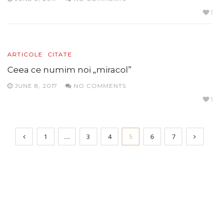
1
ARTICOLE
CITATE
Ceea ce numim noi „miracol”
JUNE 8, 2017
NO COMMENTS
1
1
…
3
4
5
6
7