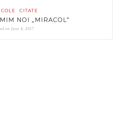
ICOLE
CITATE
MIM NOI „MIRACOL”
ted on
June 8, 2017