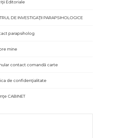
ţii Editoriale
TRUL DE INVESTIGAŢII PARAPSIHOLOGICE
act parapsiholog
pre mine
ular contact comandă carte
tica de confidenţialitate
inţe CABINET