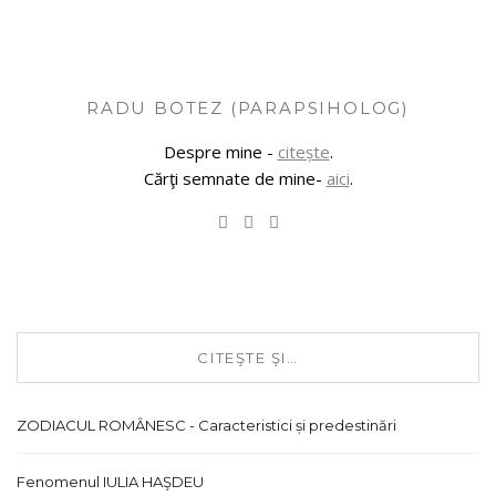
RADU BOTEZ (PARAPSIHOLOG)
Despre mine -
citește
.
Cărţi semnate de mine-
aici
.
CITEŞTE ŞI…
ZODIACUL ROMÂNESC - Caracteristici și predestinări
Fenomenul IULIA HAŞDEU