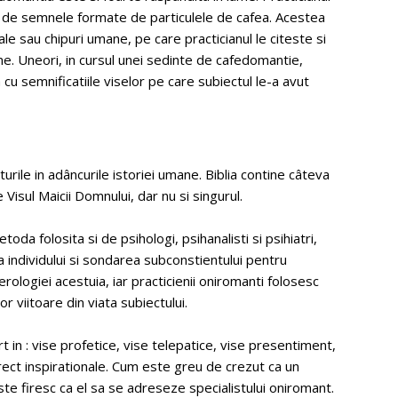
e de semnele formate de particulele de cafea. Acestea
imale sau chipuri umane, pe care practicianul le citeste si
e. Uneori, in cursul unei sedinte de cafedomantie,
cu semnificatiile viselor pe care subiectul le-a avut
uturile in adâncurile istoriei umane. Biblia contine câteva
Visul Maicii Domnului, dar nu si singurul.
oda folosita si de psihologi, psihanalisti si psihiatri,
 individului si sondarea subconstientului pentru
rologiei acestuia, iar practicienii oniromanti folosesc
 viitoare din viata subiectului.
rt in : vise profetice, vise telepatice, vise presentiment,
rect inspirationale. Cum este greu de crezut ca un
te firesc ca el sa se adreseze specialistului oniromant.