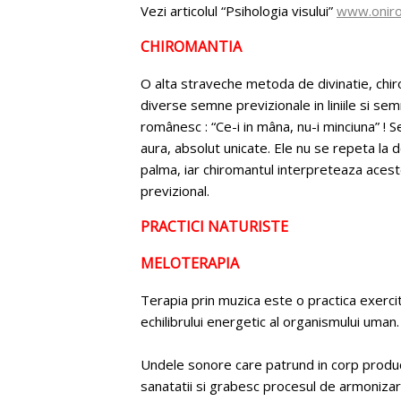
Vezi articolul “Psihologia visului”
www.oniro
CHIROMANTIA
O alta straveche metoda de divinatie, chiro
diverse semne previzionale in liniile si se
românesc : “Ce-i in mâna, nu-i minciuna” ! 
aura, absolut unicate. Ele nu se repeta la d
palma, iar chiromantul interpreteaza aces
previzional.
PRACTICI NATURISTE
MELOTERAPIA
Terapia prin muzica este o practica exercit
echilibrului energetic al organismului uman.
Undele sonore care patrund in corp produc 
sanatatii si grabesc procesul de armonizare