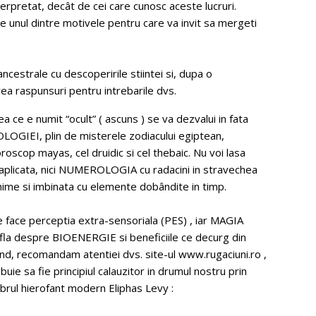
terpretat, decât de cei care cunosc aceste lucruri.
 e unul dintre motivele pentru care va invit sa mergeti
ncestrale cu descoperirile stiintei si, dupa o
vea raspunsuri pentru intrebarile dvs.
ea ce e numit “ocult” ( ascuns ) se va dezvalui in fata
OGIEI, plin de misterele zodiacului egiptean,
oroscop mayas, cel druidic si cel thebaic. Nu voi lasa
plicata, nici NUMEROLOGIA cu radacini in stravechea
hime si imbinata cu elemente dobândite in timp.
ace perceptia extra-sensoriala (PES) , iar MAGIA
i afla despre BIOENERGIE si beneficiile ce decurg din
nd, recomandam atentiei dvs. site-ul www.rugaciuni.ro ,
e sa fie principiul calauzitor in drumul nostru prin
ebrul hierofant modern Eliphas Levy :