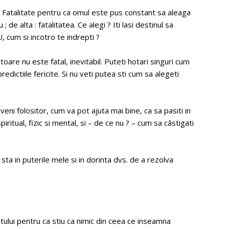
rba Fatalitate pentru ca omul este pus constant sa aleaga
; de alta : fatalitatea. Ce alegi ? Iti lasi destinul sa
, cum si incotro te indrepti ?
oare nu este fatal, inevitabil. Puteti hotari singuri cum
redictiile fericite. Si nu veti putea sti cum sa alegeti
eni folositor, cum va pot ajuta mai bine, ca sa pasiti in
iritual, fizic si mental, si – de ce nu ? – cum sa câstigati
ta in puterile mele si in dorinta dvs. de a rezolva
tului pentru ca stiu ca nimic din ceea ce inseamna