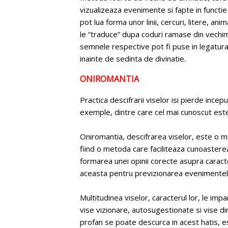
vizualizeaza evenimente si fapte in functi
pot lua forma unor linii, cercuri, litere, an
le “traduce” dupa coduri ramase din vechim
semnele respective pot fi puse in legatura 
inainte de sedinta de divinatie.
ONIROMANTIA
Practica descifrarii viselor isi pierde incep
exemple, dintre care cel mai cunoscut este 
Oniromantia, descifrarea viselor, este o met
fiind o metoda care faciliteaza cunoasterea
formarea unei opinii corecte asupra caracte
aceasta pentru previzionarea evenimentelor
Multitudinea viselor, caracterul lor, le impa
vise vizionare, autosugestionate si vise di
profan se poate descurca in acest hatis, es