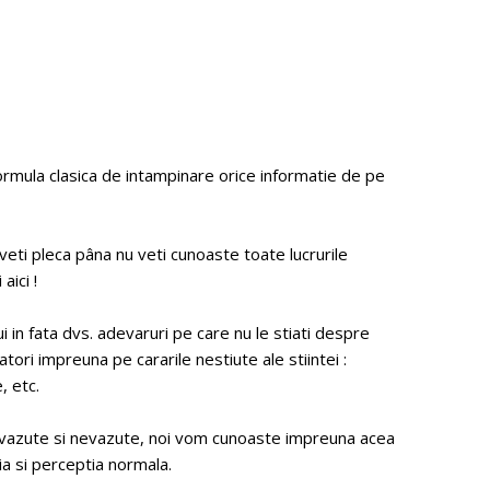
 formula clasica de intampinare orice informatie de pe
nu veti pleca pâna nu veti cunoaste toate lucrurile
aici !
i in fata dvs. adevaruri pe care nu le stiati despre
atori impreuna pe cararile nestiute ale stiintei :
, etc.
nt vazute si nevazute, noi vom cunoaste impreuna acea
a si perceptia normala.