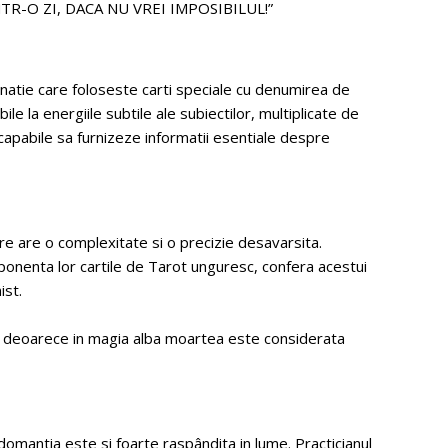
INTR-O ZI, DACA NU VREI IMPOSIBILUL!”
natie care foloseste carti speciale cu denumirea de
e la energiile subtile ale subiectilor, multiplicate de
 capabile sa furnizeze informatii esentiale despre
re are o complexitate si o precizie desavarsita.
mponenta lor cartile de Tarot unguresc, confera acestui
ist.
i” deoarece in magia alba moartea este considerata
omantia este si foarte raspândita in lume. Practicianul