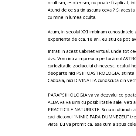
ocultism, esoterism, nu poate fi aplicat, in
Atunci de ce sa tin ascuns ceva ? Si acesta
cu mine in lumea oculta.
Acum, in secolul XXI imbinam cunostintele a
experienta de cca. 18 ani, eu stiu ca pot a
Intrati in acest Cabinet virtual, unde tot ce
dvs. Vom intra impreuna pe tarâmul ASTROL
curiozitatile zodiacului chinezesc, ocultul h
deoparte nici PSIHOASTROLOGIA, stiinta a
Cabbala, nici DIVINATIA cunoscuta din vec
PARAPSIHOLOGIA va va dezvalui ce poate f
ALBA va va uimi cu posibilitatile sale. Vet
PRACTICILE NATURISTE. Si nu in ultimul râ
caci dictonul “NIMIC FARA DUMNEZEU” trebui
viata. Eu va promit ca, asa cum a spus cel