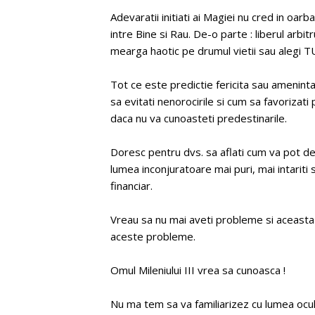
Adevaratii initiati ai Magiei nu cred in oa
intre Bine si Rau. De-o parte : liberul arbitru 
mearga haotic pe drumul vietii sau alegi TU
Tot ce este predictie fericita sau amenintat
sa evitati nenorocirile si cum sa favorizati p
daca nu va cunoasteti predestinarile.
Doresc pentru dvs. sa aflati cum va pot dev
lumea inconjuratoare mai puri, mai intariti sp
financiar.
Vreau sa nu mai aveti probleme si aceasta s
aceste probleme.
Omul Mileniului III vrea sa cunoasca !
Nu ma tem sa va familiarizez cu lumea ocul