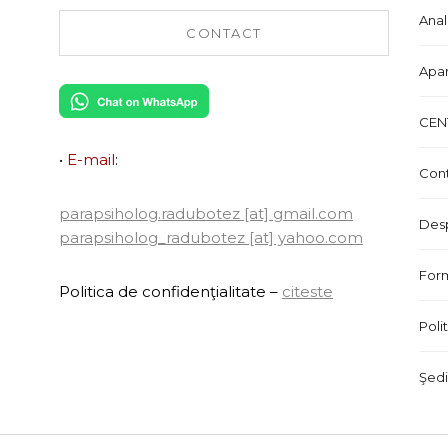
Anal
CONTACT
Apari
CEN
•
E-mail
:
Cont
parapsiholog.radubotez [at] gmail.com
Des
parapsiholog_radubotez [at] yahoo.com
Form
Politica de confidenţialitate –
citeste
Poli
Şed