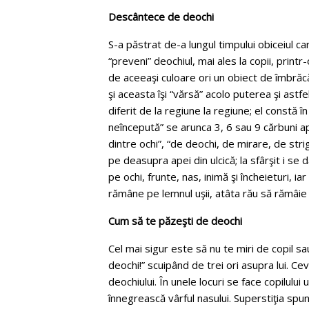
Descântece de deochi
S-a păstrat de-a lungul timpului obiceiul care
“preveni” deochiul, mai ales la copii, print
de aceeaşi culoare ori un obiect de îmbră
şi aceasta îşi “vărsă” acolo puterea şi astfe
diferit de la regiune la regiune; el constă în
neîncepută” se arunca 3, 6 sau 9 cărbuni ap
dintre ochi”, “de deochi, de mirare, de strig
pe deasupra apei din ulcică; la sfârşit i se 
pe ochi, frunte, nas, inimă şi încheieturi, i
rămâne pe lemnul uşii, atâta rău să rămâi
Cum să te păzeşti de deochi
Cel mai sigur este să nu te miri de copil sau
deochi!” scuipând de trei ori asupra lui. C
deochiului. În unele locuri se face copilulu
înnegrească vârful nasului. Superstiţia spu