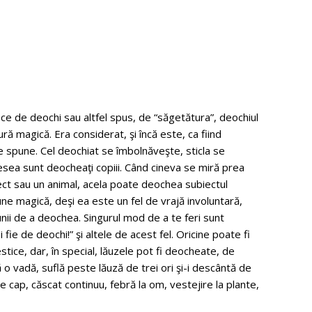
e de deochi sau altfel spus, de “săgetătura”, deochiul
ră magică. Era considerat, şi încă este, ca fiind
e spune. Cel deochiat se îmbolnăveşte, sticla se
esea sunt deocheaţi copiii. Când cineva se miră prea
ect sau un animal, acela poate deochea subiectul
ne magică, deşi ea este un fel de vrajă involuntară,
ii de a deochea. Singurul mod de a te feri sunt
i fie de deochi!” şi altele de acest fel. Oricine poate fi
ice, dar, în special, lăuzele pot fi deocheate, de
o vadă, suflă peste lăuză de trei ori şi-i descântă de
e cap, căscat continuu, febră la om, vestejire la
plante,