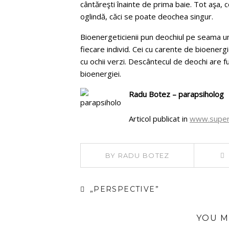
cântăreşti înainte de prima baie. Tot aşa, c
oglindă, căci se poate deochea singur.
Bioenergeticienii pun deochiul pe seama u
fiecare individ. Cei cu carente de bioenergie
cu ochii verzi. Descântecul de deochi are f
bioenergiei.
Radu Botez – parapsiholog
Articol publicat in
www.superst
BY
RADU BOTEZ
„PERSPECTIVE”
YOU M