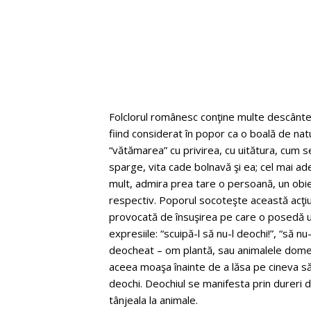
Folclorul românesc conţine multe descântec
fiind considerat în popor ca o boală de natu
“vătămarea” cu privirea, cu uitătura, cum s
sparge, vita cade bolnavă şi ea; cel mai ad
mult, admira prea tare o persoană, un obi
respectiv. Poporul socoteşte această acţiu
provocată de însuşirea pe care o posedă un
expresiile: “scuipă-l să nu-l deochi!”, “să nu-
deocheat – om plantă, sau animalele domest
aceea moaşa înainte de a lăsa pe cineva să 
deochi. Deochiul se manifesta prin dureri d
tânjeala la animale.