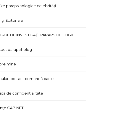
ize parapsihologice celebrităţi
ţii Editoriale
TRUL DE INVESTIGAŢII PARAPSIHOLOGICE
act parapsiholog
pre mine
ular contact comandă carte
tica de confidenţialitate
inţe CABINET