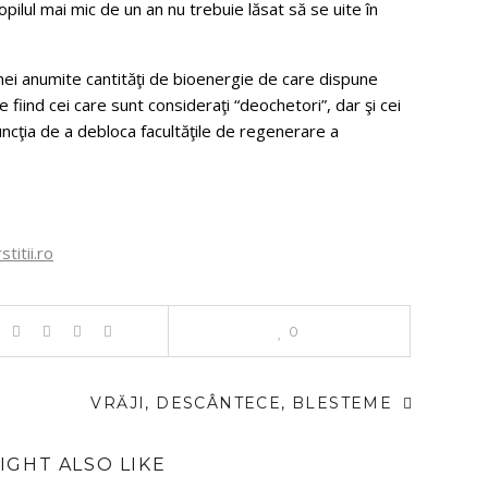
opilul mai mic de un an nu trebuie lăsat să se uite în
nei anumite cantităţi de bioenergie de care dispune
 fiind cei care sunt consideraţi “deochetori”, dar şi cei
uncţia de a debloca facultăţile de regenerare a
itii.ro
0
VRĂJI, DESCÂNTECE, BLESTEME
IGHT ALSO LIKE