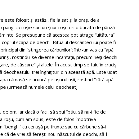
 este folosit şi astăzi, fie la sat şi la oraş, de a
r-o panglică roşie sau un şnur roşu ori o bucată de pânză
căminte. Se presupune că acestea pot atrage “uitătura”
l copilul scapă de deochi. Ritualul descântecului poate fi
 principal din “stingerea cărbunilor”; într-un vas cu “apă
rinşi, rostindu-se diverse incantaţii, precum “ieşi deochi
are, de căscare” şi altele. În acest timp se taie în cruciş
dă deocheatului trei înghiţituri din această apă. Este udat
ar apa rămasă se aruncă pe uşorul uşii, rostind “câtă apă
e pe (urmează numele celui deocheat).
 de om; iar dacă o faci, să spui “ptiu, să nu-i fie de
eva roşu, cum am spus, este de folos împotriva
i un “benghi” cu cenuşă pe frunte sau cu cărbune să-i
ne că de vrei să fereşti nou-născutul de deochi, să-l