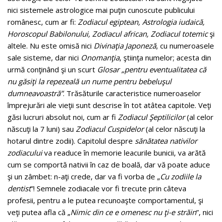
nici sistemele astrologice mai puţin cunoscute publicului
românesc, cum ar fi:
Zodiacul egiptean, Astrologia iudaică,
Horoscopul Babilonului, Zodiacul african, Zodiacul totemic
şi
altele. Nu este omisă nici
Divinaţia Japoneză
, cu numeroasele
sale sisteme, dar nici
Onomanţia
, ştiinţa numelor; acesta din
urmă conţinând şi un scurt
Glosar „pentru eventualitatea că
nu găsiţi la repezeală un nume pentru bebeluşul
dumneavoastră”
. Trăsăturile caracteristice numeroaselor
împrejurări ale vieţii sunt descrise în tot atâtea capitole. Veţi
găsi lucruri absolut noi, cum ar fi
Zodiacul Şeptilicilor
(al celor
născuţi la 7 luni) sau
Zodiacul Cuspidelor
(al celor născuţi la
hotarul dintre zodii). Capitolul despre
sănătatea nativilor
zodiacului
va readuce în memorie leacurile bunicii, va arătă
cum se comportă nativii în caz de boală, dar vă poate aduce
şi un zâmbet: n-aţi crede, dar va fi vorba de „
Cu zodiile la
dentist
”! Semnele zodiacale vor fi trecute prin câteva
profesii, pentru a le putea recunoaşte comportamentul, şi
veţi putea afla că „
Nimic din ce e omenesc nu ţi-e străin
”, nici