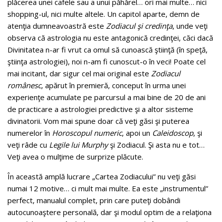
plăcerea unei cafele sau a unui păhărel… ori mai multe… nici
shopping-ul, nici multe altele. Un capitol aparte, demn de
atenţia dumneavoastră este
Zodiacul şi credinţa
, unde veţi
observa că astrologia nu este antagonică credinţei, căci dacă
Divinitatea n-ar fi vrut ca omul să cunoască ştiinţă (în speţă,
ştiinţa astrologiei), noi n-am fi cunoscut-o în veci! Poate cel
mai incitant, dar sigur cel mai original este
Zodiacul
românesc
, apărut în premieră, conceput în urma unei
experienţe acumulate pe parcursul a mai bine de 20 de ani
de practicare a astrologiei predictive şi a altor sisteme
divinatorii. Vom mai spune doar că veţi găsi şi puterea
numerelor în
Horoscopul numeric
, apoi un
Caleidoscop
, şi
veţi râde cu
Legile lui Murphy
şi Zodiacul. Şi asta nu e tot…
Veţi avea o mulţime de surprize plăcute.
În această amplă lucrare „Cartea Zodiacului” nu veţi găsi
numai 12 motive… ci mult mai multe. Ea este „instrumentul”
perfect, manualul complet, prin care puteţi dobândi
autocunoaştere personală, dar şi modul optim de a relaţiona