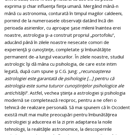
exprima şi chiar influenţa fiinţa umană. Mergând mână-n
mână cu astronomia, conturată în timpul magilor caldeeni,
pornind de la numeroasele observaţii datând încă din
perioada asirienilor, cu aproape şase milenii înaintea erei
noastre, astrologia şi-a construit propriul „portofoliu”,
aducând până în zilele noastre nesecate comori de
experienţă şi cunoştinţe, completate şi îmbunătăţite
permanent de-a lungul veacurilor. În zilele noastre, studiul
astrologic îşi dă mâna cu psihologia, de care este intim
legată, după cum spune şi C.G. Jung:
„recunoaşterea
astrologiei este garantată de psihologie […] pentru că
astrologia este suma tuturor cunoştinţelor psihologice ale
antichităţii
”. Astfel, vechea ştiinţa a astrologiei şi psihologia
modernă se completează reciproc, pentru a ne oferi o
tehnică de realizare personală. Să mai spunem că în Occident
există mult mai multe preocupări pentru îmbunătăţirea
astrologiei şi aducerea ei la zi prin adaptarea la noile
tehnologii, la realităţile astronomice, la descoperirile