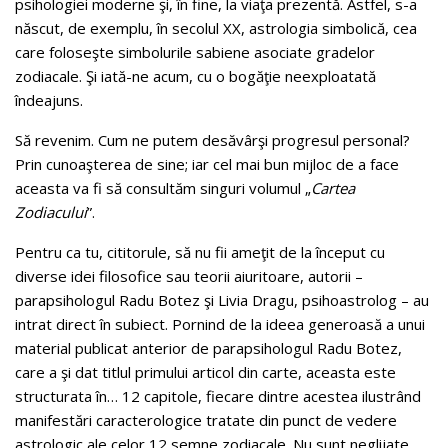
psihologiei moderne şi, în fine, la viaţa prezentă. Astfel, s-a
născut, de exemplu, în secolul XX, astrologia simbolică, cea
care foloseşte simbolurile sabiene asociate gradelor
zodiacale. Şi iată-ne acum, cu o bogăţie neexploatată
îndeajuns.
Să revenim. Cum ne putem desăvârşi progresul personal?
Prin cunoaşterea de sine; iar cel mai bun mijloc de a face
aceasta va fi să consultăm singuri volumul „
Cartea
Zodiacului
”.
Pentru ca tu, cititorule, să nu fii ameţit de la început cu
diverse idei filosofice sau teorii aiuritoare, autorii –
parapsihologul Radu Botez şi Livia Dragu, psihoastrolog – au
intrat direct în subiect. Pornind de la ideea generoasă a unui
material publicat anterior de parapsihologul Radu Botez,
care a şi dat titlul primului articol din carte, aceasta este
structurata în… 12 capitole, fiecare dintre acestea ilustrând
manifestări caracterologice tratate din punct de vedere
astrologic ale celor 12 semne zodiacale. Nu sunt neglijate