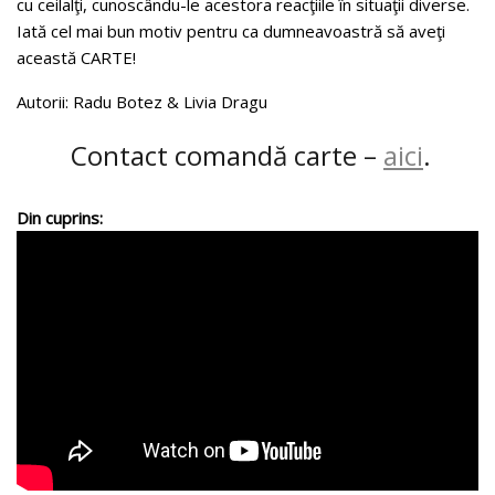
cu ceilalţi, cunoscându-le acestora reacţiile în situaţii diverse.
Iată cel mai bun motiv pentru ca dumneavoastră să aveţi
această CARTE!
Autorii: Radu Botez & Livia Dragu
Contact comandă carte –
aici
.
Din cuprins: